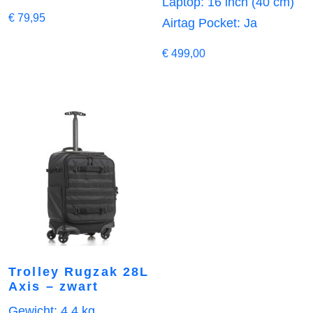
Laptop: 16 inch (40 cm)
€
79,95
Airtag Pocket: Ja
€
499,00
Trolley Rugzak 28L
Axis – zwart
Gewicht: 4,4 kg