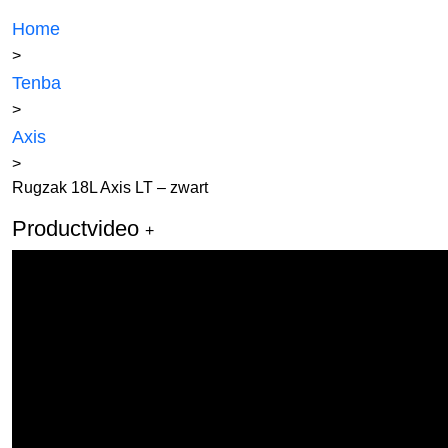
Home
>
Tenba
>
Axis
>
Rugzak 18L Axis LT – zwart
Productvideo
+