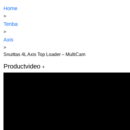
Home
>
Tenba
>
Axis
>
Snuittas 4L Axis Top Loader – MultiCam
Productvideo
+