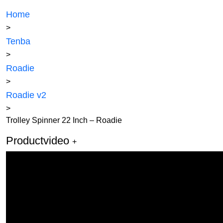
Home
>
Tenba
>
Roadie
>
Roadie v2
>
Trolley Spinner 22 Inch – Roadie
Productvideo
+