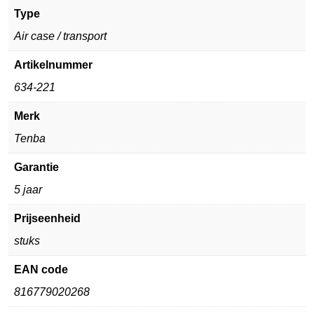
Type
Air case / transport
Artikelnummer
634-221
Merk
Tenba
Garantie
5 jaar
Prijseenheid
stuks
EAN code
816779020268