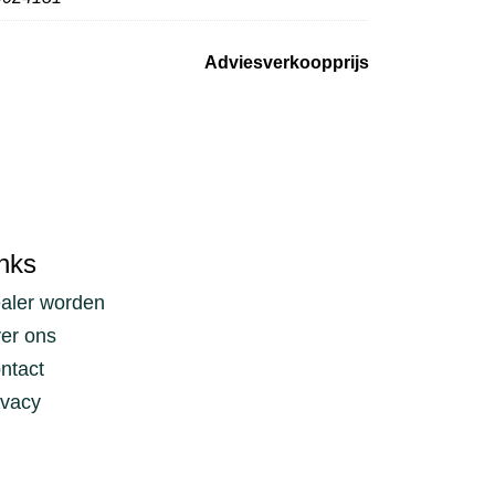
Adviesverkoopprijs
nks
aler worden
er ons
ntact
ivacy