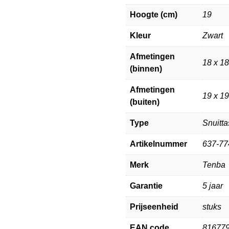
Hoogte (cm)
19
Kleur
Zwart
Afmetingen
18 x 1
(binnen)
Afmetingen
19 x 1
(buiten)
Type
Snuitta
Artikelnummer
637-77
Merk
Tenba
Garantie
5 jaar
Prijseenheid
stuks
EAN code
81677