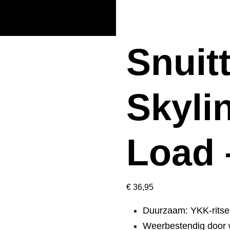
Snuit
Skyli
Load 
€
36,95
Duurzaam: YKK-ritsen
Weerbestendig door 