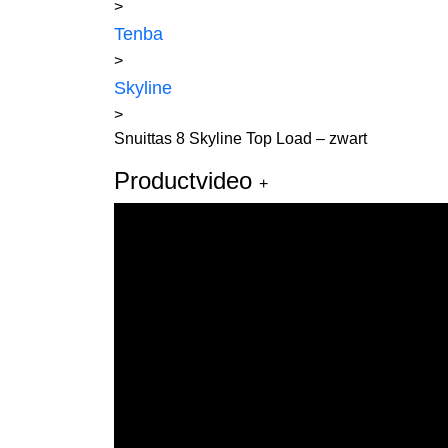
>
Tenba
>
Skyline
>
Snuittas 8 Skyline Top Load – zwart
Productvideo
+