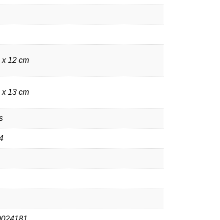
8 x 12 cm
9 x 13 cm
s
4
9024181