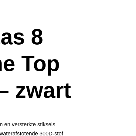
tas 8
ne Top
– zwart
 en versterkte stiksels
waterafstotende 300D-stof