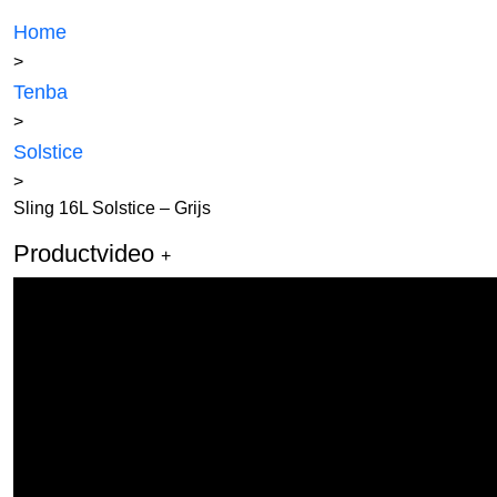
Home
>
Tenba
>
Solstice
>
Sling 16L Solstice – Grijs
Productvideo
+