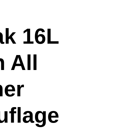
k 16L
 All
her
flage