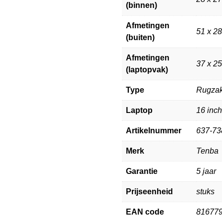
(binnen)
Afmetingen
51 x 2
(buiten)
Afmetingen
37 x 25
(laptopvak)
Type
Rugza
Laptop
16 inch
Artikelnummer
637-73
Merk
Tenba
Garantie
5 jaar
Prijseenheid
stuks
EAN code
81677