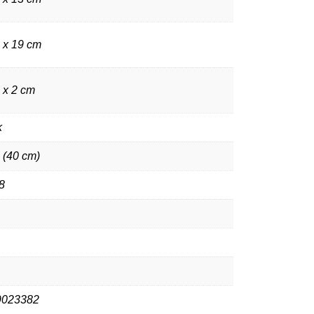
8 x 19 cm
 x 2 cm
k
 (40 cm)
8
9023382