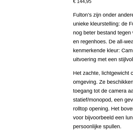
€
144,95
Fulton’s zijn onder ander
unieke kleurstelling: de F
nog beter bestand tegen 
en regenhoes. De all-wea
kenmerkende kleur: Camo
uitvoering met een stijlvo
Het zachte, lichtgewicht
omgeving. Ze beschikken o
toegang tot de camera aa
statief/monopod, een gev
rolltop opening. Het bove
voor bijvoorbeeld een lun
persoonlijke spullen.