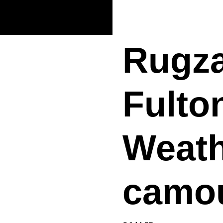
Rugza
Fulton
Weat
camou