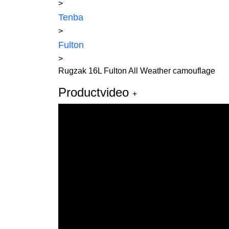
>
Tenba
>
Fulton
>
Rugzak 16L Fulton All Weather camouflage
Productvideo
+