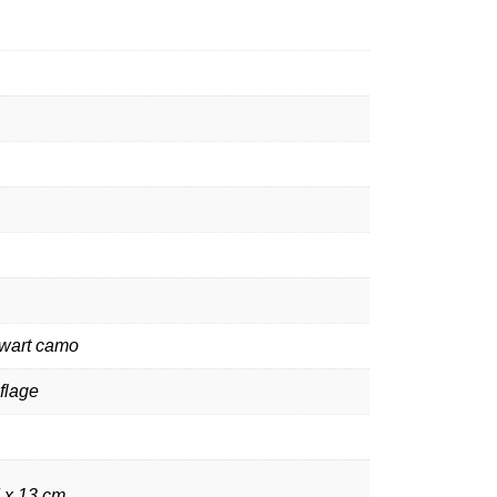
zwart camo
flage
7 x 13 cm