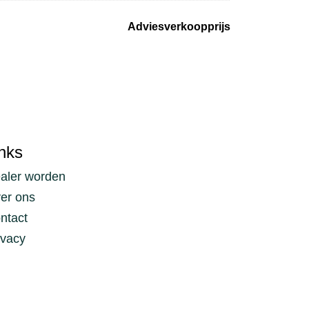
Adviesverkoopprijs
nks
aler worden
er ons
ntact
ivacy