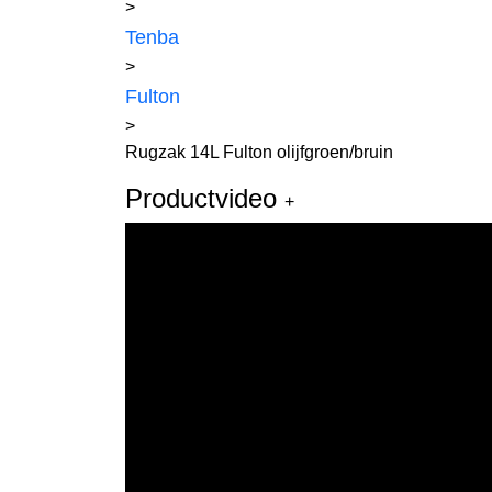
>
Tenba
>
Fulton
>
Rugzak 14L Fulton olijfgroen/bruin
Productvideo
+