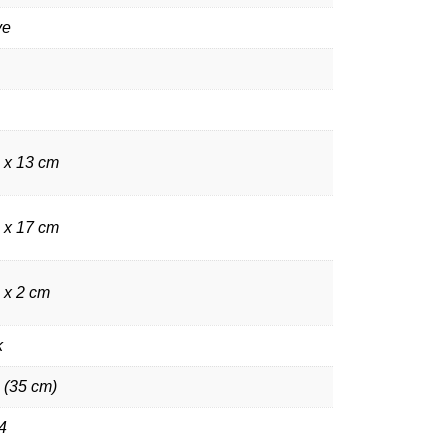
ve
3 x 13 cm
8 x 17 cm
 x 2 cm
k
 (35 cm)
4