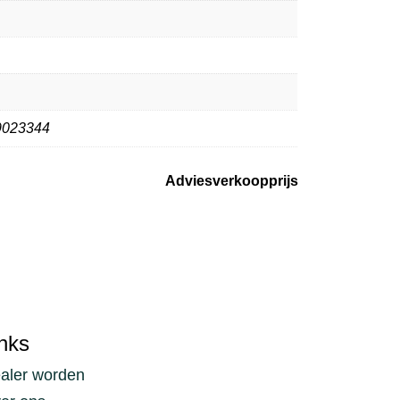
9023344
Adviesverkoopprijs
nks
aler worden