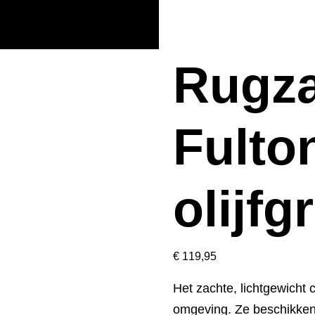
Rugza
Fulto
olijfg
€
119,95
Het zachte, lichtgewicht
omgeving. Ze beschikken o