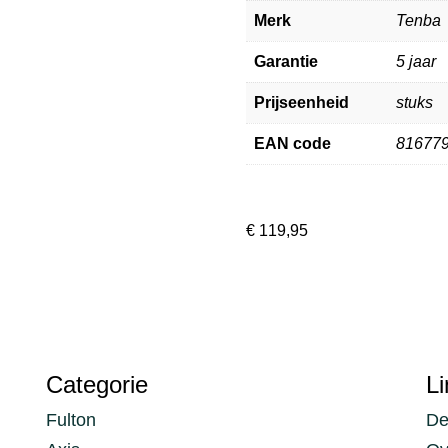
Merk
Tenba
Garantie
5 jaar
Prijseenheid
stuks
EAN code
81677
€
119,95
Categorie
Li
Fulton
De