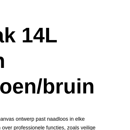
k 14L
n
roen/bruin
 canvas ontwerp past naadloos in elke
ver professionele functies, zoals veilige