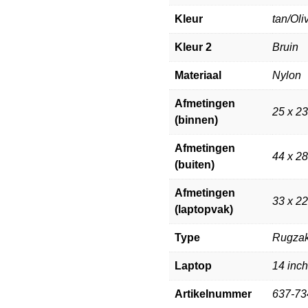
Kleur
tan/Oli
Kleur 2
Bruin
Materiaal
Nylon
Afmetingen
25 x 2
(binnen)
Afmetingen
44 x 2
(buiten)
Afmetingen
33 x 22
(laptopvak)
Type
Rugza
Laptop
14 inch
Artikelnummer
637-73