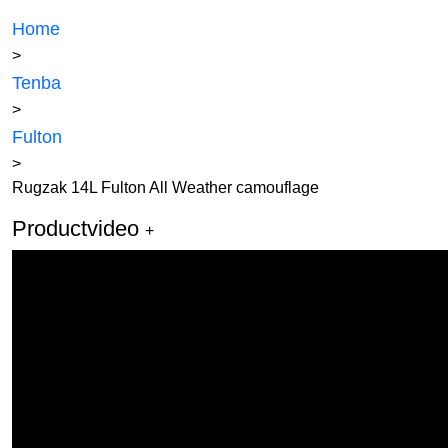
Home
>
Tenba
>
Fulton
>
Rugzak 14L Fulton All Weather camouflage
Productvideo
+