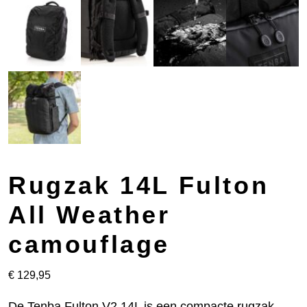
Rugzak 14L Fulton
All Weather
camouflage
€
129,95
De Tenba Fulton V2 14L is een compacte rugzak