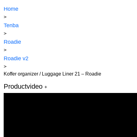
Home
>
Tenba
>
Roadie
>
Roadie v2
>
Koffer organizer / Luggage Liner 21 – Roadie
Productvideo
+