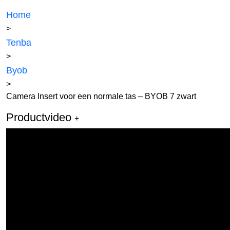
Home
>
Tenba
>
Byob
>
Camera Insert voor een normale tas – BYOB 7 zwart
Productvideo
+