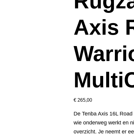
Rugza
Axis 
Warri
Mult
€
265,00
De Tenba Axis 16L Road 
wie onderweg werkt en ni
overzicht. Je neemt er 