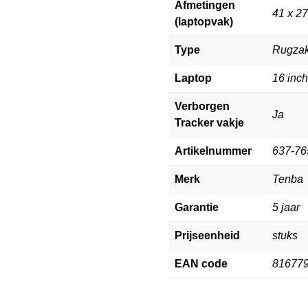
Afmetingen
41 x 27
(laptopvak)
Type
Rugza
Laptop
16 inch
Verborgen
Ja
Tracker vakje
Artikelnummer
637-76
Merk
Tenba
Garantie
5 jaar
Prijseenheid
stuks
EAN code
81677