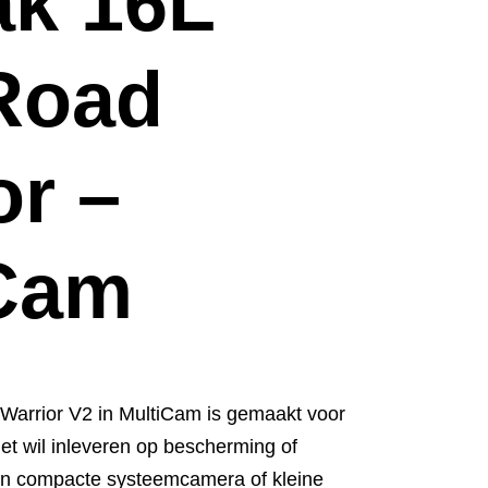
k 16L
Road
or –
iCam
Warrior V2 in MultiCam is gemaakt voor
et wil inleveren op bescherming of
een compacte systeemcamera of kleine