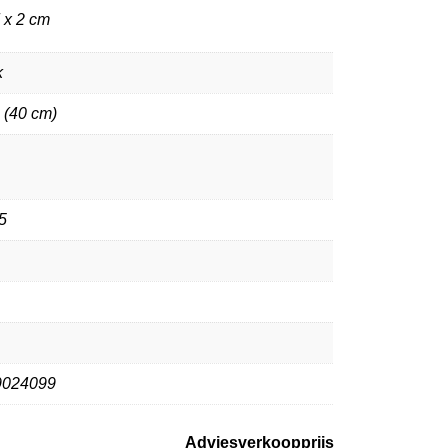
 x 2 cm
k
 (40 cm)
5
9024099
Adviesverkoopprijs