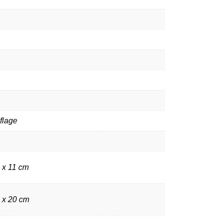
flage
 x 11 cm
2 x 20 cm