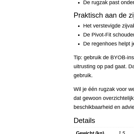
De rugzak past onder 
Praktisch aan de zi
Het verstevigde zijvak
De Pivot-Fit schoude
De regenhoes helpt j
Tip: gebruik de BYOB-ins
uitrusting op pad gaat. Da
gebruik.
Wil je één rugzak voor 
dat gewoon overzichtelij
beschikbaarheid en advie
Details
Gewicht (kg)
1,5